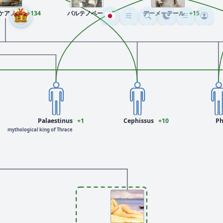
ケアノス
+134
パルテノペー
+3
デーメーテール
+15
Palaestinus
+1
Cephissus
+10
Ph
mythological king of Thrace